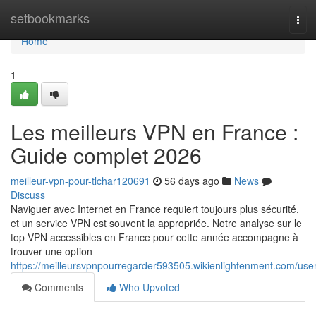
Home
setbookmarks
Tog
navi
Home
1
Les meilleurs VPN en France :
Guide complet 2026
meilleur-vpn-pour-tlchar120691
56 days ago
News
Discuss
Naviguer avec Internet en France requiert toujours plus sécurité,
et un service VPN est souvent la appropriée. Notre analyse sur le
top VPN accessibles en France pour cette année accompagne à
trouver une option
https://meilleursvpnpourregarder593505.wikienlightenment.com/use
Comments
Who Upvoted