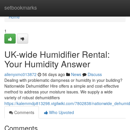
Home
setbookmarks
Home
1
UK-wide Humidifier Rental:
Your Humidity Answer
allenyxmc013872
56 days ago
News
Discuss
Dealing with problematic dampness or humidity in your building?
Nationwide Dehumidifier Hire offers a simple and cost-effective
method to address your moisture issues. We supply a wide
variety of robust dehumidifiers
https://kalemmdp813298.vigilwiki.com/7802838/nationwide_dehumidi
Comments
Who Upvoted
Comments