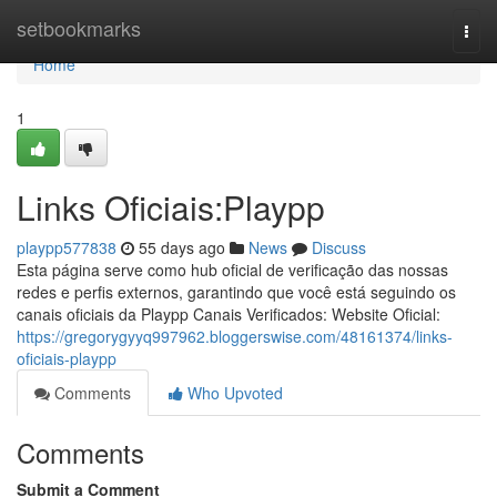
Home
setbookmarks
Togg
navi
Home
1
Links Oficiais:Playpp
playpp577838
55 days ago
News
Discuss
Esta página serve como hub oficial de verificação das nossas
redes e perfis externos, garantindo que você está seguindo os
canais oficiais da Playpp Canais Verificados: Website Oficial:
https://gregorygyyq997962.bloggerswise.com/48161374/links-
oficiais-playpp
Comments
Who Upvoted
Comments
Submit a Comment