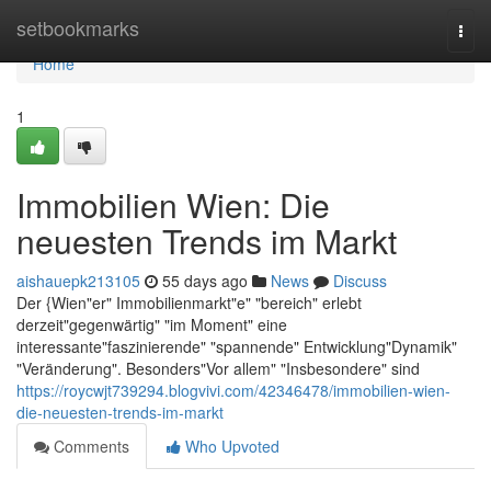
Home
setbookmarks
Togg
navi
Home
1
Immobilien Wien: Die
neuesten Trends im Markt
aishauepk213105
55 days ago
News
Discuss
Der {Wien"er" Immobilienmarkt"e" "bereich" erlebt
derzeit"gegenwärtig" "im Moment" eine
interessante"faszinierende" "spannende" Entwicklung"Dynamik"
"Veränderung". Besonders"Vor allem" "Insbesondere" sind
https://roycwjt739294.blogvivi.com/42346478/immobilien-wien-
die-neuesten-trends-im-markt
Comments
Who Upvoted