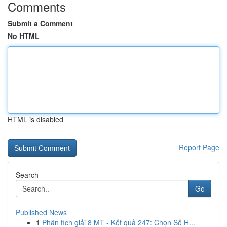
Comments
Submit a Comment
No HTML
HTML is disabled
Report Page
Search
Go
Published News
1
Phân tích giải 8 MT - Kết quả 247: Chọn Số H...