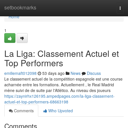
Home
setbookmarks
Togg
navi
Home
1
La Liga: Classement Actuel et
Top Performers
emiliemaft012098
53 days ago
News
Discuss
Le classement actuel de la compétition espagnole est une course
acharnée entre les formations. Actuellement , le Real Madrid
mène suivi de de suite par l'Atlético. Au niveau des joueurs
https://zaynirhx126195.ampedpages.com/la-liga-classement-
actuel-et-top-performers-68663198
Comments
Who Upvoted
Comments