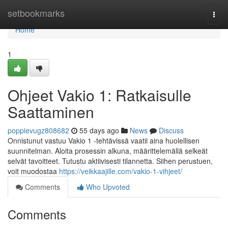
Home
setbookmarks
Togg
navi
Home
1
Ohjeet Vakio 1: Ratkaisulle
Saattaminen
poppievugz808682
55 days ago
News
Discuss
Onnistunut vastuu Vakio 1 -tehtävissä vaatii aina huolellisen
suunnitelman. Aloita prosessin alkuna, määrittelemällä selkeät
selvät tavoitteet. Tutustu aktiivisesti tilannetta. Siihen perustuen,
voit muodostaa
https://veikkaajille.com/vakio-1-vihjeet/
Comments
Who Upvoted
Comments