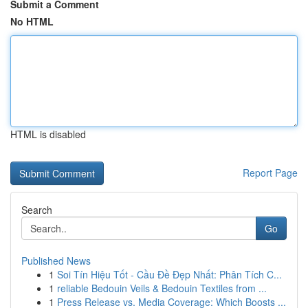
Submit a Comment
No HTML
HTML is disabled
Report Page
Search
Go
Published News
1
Soi Tín Hiệu Tốt - Cầu Đề Đẹp Nhất: Phân Tích C...
1
reliable Bedouin Veils & Bedouin Textiles from ...
1
Press Release vs. Media Coverage: Which Boosts ...