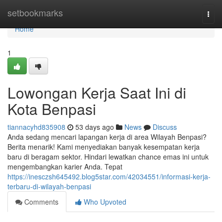
Home
setbookmarks
Togg
navi
Home
1
Lowongan Kerja Saat Ini di
Kota Benpasi
tiannacyhd835908
53 days ago
News
Discuss
Anda sedang mencari lapangan kerja di area Wilayah Benpasi?
Berita menarik! Kami menyediakan banyak kesempatan kerja
baru di beragam sektor. Hindari lewatkan chance emas ini untuk
mengembangkan karier Anda. Tepat
https://inesczsh645492.blog5star.com/42034551/informasi-kerja-
terbaru-di-wilayah-benpasi
Comments
Who Upvoted