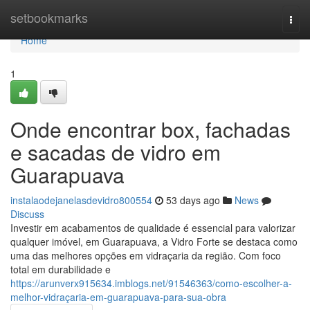
Home
setbookmarks
Togg
navi
Home
1
Onde encontrar box, fachadas
e sacadas de vidro em
Guarapuava
instalaodejanelasdevidro800554
53 days ago
News
Discuss
Investir em acabamentos de qualidade é essencial para valorizar
qualquer imóvel, em Guarapuava, a Vidro Forte se destaca como
uma das melhores opções em vidraçaria da região. Com foco
total em durabilidade e
https://arunverx915634.imblogs.net/91546363/como-escolher-a-
melhor-vidraçaria-em-guarapuava-para-sua-obra