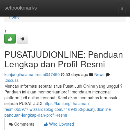
Home
setbookmarks
Togg
navi
Home
1
PUSATJUDIONLINE: Panduan
Lengkap dan Profil Resmi
kunjungihalamanresmi047490
53 days ago
News
Discuss
Mencari informasi seputar situs Pusat Judi Online yang unggul ?
Panduan ini akan memberikan profil mendalam mengenai
platform judi online tersebut. Kami akan membahas termasuk
sejarah PUSAT JUDI
https://kunjungi-halaman-
resmi055977.wizzardsblog.com/41694350/pusatjudionline-
panduan-lengkap-dan-profil-resmi
Comments
Who Upvoted