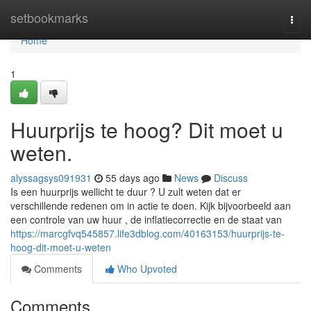
Home
setbookmarks
Togg
navi
Home
1
Huurprijs te hoog? Dit moet u
weten.
alyssagsys091931
55 days ago
News
Discuss
Is een huurprijs wellicht te duur ? U zult weten dat er
verschillende redenen om in actie te doen. Kijk bijvoorbeeld aan
een controle van uw huur , de inflatiecorrectie en de staat van
https://marcgfvq545857.life3dblog.com/40163153/huurprijs-te-
hoog-dit-moet-u-weten
Comments
Who Upvoted
Comments