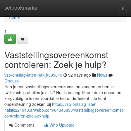
Home
setbookmarks
Togg
navi
Home
1
Vaststellingsovereenkomst
controleren: Zoek je hulp?
vso-ontslag-laten-nakijk395849
52 days ago
News
Discuss
Heb je een vaststellingsovereenkomst ontvangen en ben je
twijfelachtig of alles juist is? Het is belangrijk om deze document
zorgvuldig te lezen voordat je het ondertekent . Je kunt
ondersteuning zoeken bij
https://vso-ontslag-laten-
nakijk224943.arwebo.com/64345893/vaststellingsovereenkomst-
controleren-zoek-je-hulp
Comments
Who Upvoted