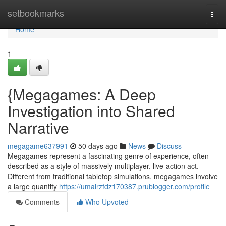
Home
setbookmarks
Togg
navi
Home
1
{Megagames: A Deep
Investigation into Shared
Narrative
megagame637991
50 days ago
News
Discuss
Megagames represent a fascinating genre of experience, often
described as a style of massively multiplayer, live-action act.
Different from traditional tabletop simulations, megagames involve
a large quantity
https://umairzfdz170387.prublogger.com/profile
Comments
Who Upvoted