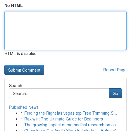
No HTML
HTML is disabled
Report Page
Search
Go
Published News
1
Finding the Right las vegas top Tree Trimming S...
1
Raxiwin: The Ultimate Guide for Beginners
1
The growing impact of methodical research on co...
1
Choosing a Car Audio Store in Toledo — A Buyer'...