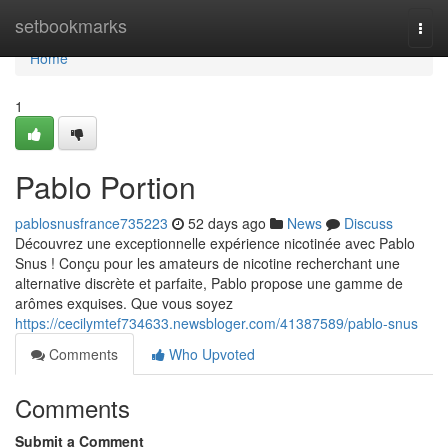
Home
setbookmarks
Togg
navi
Home
1
Pablo Portion
pablosnusfrance735223
52 days ago
News
Discuss
Découvrez une exceptionnelle expérience nicotinée avec Pablo
Snus ! Conçu pour les amateurs de nicotine recherchant une
alternative discrète et parfaite, Pablo propose une gamme de
arômes exquises. Que vous soyez
https://cecilymtef734633.newsbloger.com/41387589/pablo-snus
Comments
Who Upvoted
Comments
Submit a Comment