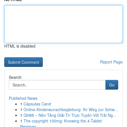
HTML is disabled
Report Page
Search
Go
Published News
1
Cápsulas Cand
1
Online-Kinderwunschbegleitung: Ihr Weg zur Schw...
1
QH88 – Nền Tảng Giải Trí Trực Tuyến Với Trải Ng...
1
The copyright 100mg: Knowing the 4-Tablet
Regimen