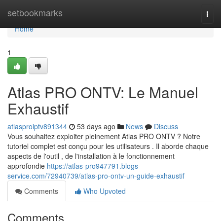
Home
setbookmarks
Togg
navi
Home
1
Atlas PRO ONTV: Le Manuel
Exhaustif
atlasproiptv891344
53 days ago
News
Discuss
Vous souhaitez exploiter pleinement Atlas PRO ONTV ? Notre
tutoriel complet est conçu pour les utilisateurs . Il aborde chaque
aspects de l'outil , de l'installation à le fonctionnement
approfondie
https://atlas-pro947791.blogs-
service.com/72940739/atlas-pro-ontv-un-guide-exhaustif
Comments
Who Upvoted
Comments