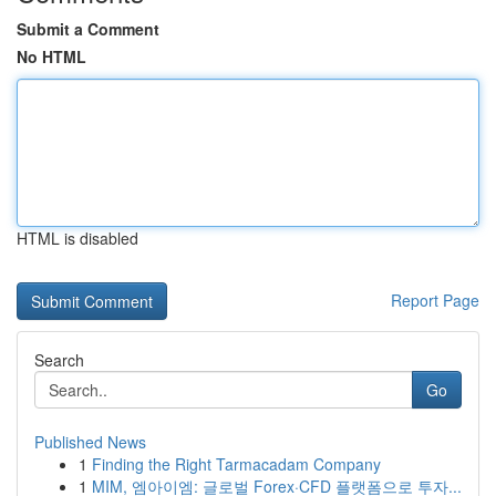
Submit a Comment
No HTML
HTML is disabled
Report Page
Search
Go
Published News
1
Finding the Right Tarmacadam Company
1
MIM, 엠아이엠: 글로벌 Forex·CFD 플랫폼으로 투자...