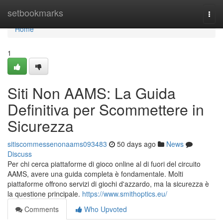
Home
setbookmarks
Togg
navi
Home
1
Siti Non AAMS: La Guida
Definitiva per Scommettere in
Sicurezza
sitiscommessenonaams093483
50 days ago
News
Discuss
Per chi cerca piattaforme di gioco online al di fuori del circuito
AAMS, avere una guida completa è fondamentale. Molti
piattaforme offrono servizi di giochi d'azzardo, ma la sicurezza è
la questione principale.
https://www.smithoptics.eu/
Comments
Who Upvoted