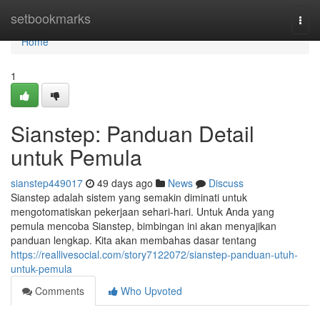
Home
setbookmarks
Togg
navi
Home
1
Sianstep: Panduan Detail
untuk Pemula
sianstep449017
49 days ago
News
Discuss
Sianstep adalah sistem yang semakin diminati untuk
mengotomatiskan pekerjaan sehari-hari. Untuk Anda yang
pemula mencoba Sianstep, bimbingan ini akan menyajikan
panduan lengkap. Kita akan membahas dasar tentang
https://reallivesocial.com/story7122072/sianstep-panduan-utuh-
untuk-pemula
Comments
Who Upvoted