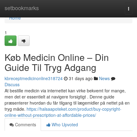
Home
setbookmarks
Togg
navi
Home
1
Køb Medicin Online – Din
Guide Til Tryg Adgang
kbreceptmedicinonline318724
31 days ago
News
Discuss
At bestille medicin via internettet kan virke bekvemt for mange,
men det er essentielt at navigere forsigtigt . Denne guide
præsenterer hvordan du får tilgang til lægemidler på nettet på en
tryg måde.
https://halsaapoteket.com/product/buy-copyright-
online-without-prescription-at-affordable-prices/
Comments
Who Upvoted